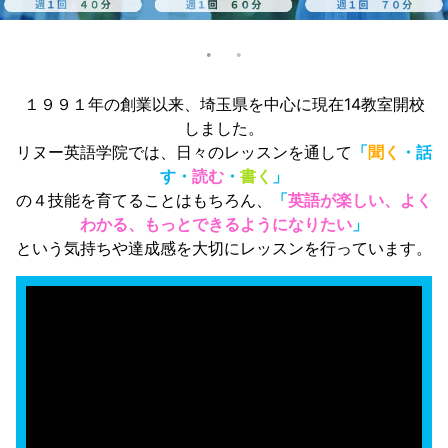
１９９１年の創業以来、埼玉県を中心に現在14教室開校
しました。
リヌー英語学院では、日々のレッスンを通して
「
聞く
・話
す・
読む
・
書く
」
の４技能を育てることはもちろん、
「
英語が楽しい、よく
わかる、もっとできるようになりたい
」
という気持ちや達成感を大切にレッスンを行っています。