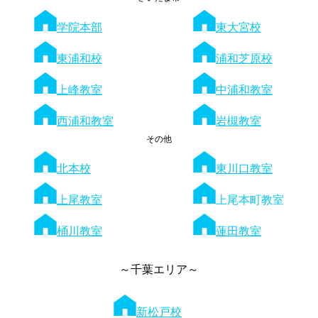
学院本部
東大宮校
東浦和校
浦和芝原校
上峰教室
中浦和教室
西浦和教室
岩槻教室
その他
北本校
東川口教室
上尾教室
上尾本町教室
桶川教室
蓮田教室
～千葉エリア～
新松戸校